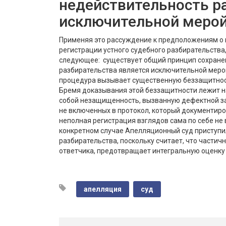
недействительность р
исключительной мерой
Применяя это рассуждение к предположениям о 
регистрации устного судебного разбирательства
следующее: существует общий принцип сохранен
разбирательства является исключительной мерой
процедура вызывает существенную беззащитност
Бремя доказывания этой беззащитности лежит на
собой незащищенность, вызванную дефектной за
не включенных в протокол, который документиро
неполная регистрация взглядов сама по себе не
конкретном случае Aпелляционный суд приступи
разбирательства, поскольку считает, что частич
ответчика, предотвращает интегральную оценку
апелляция
суд