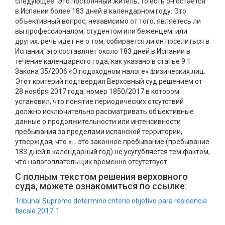
следующее: Это постоянный житель, то есть он остается
в Испании более 183 дней в календарном году. Это
объективный вопрос, независимо от того, являетесь ли
вы профессионалом, студентом или беженцем; или
других, речь идет не о том, собирается ли он поселиться в
Испании, это составляет около 183 дней в Испании в
течение календарного года, как указано в статье 9.1
Закона 35/2006 «О подоходном налоге» физических лиц.
Этот критерий подтвердил Верховный суд решением от
28 ноября 2017 года, номер 1850/2017 в котором
установил, что понятие периодических отсутствий
должно исключительно рассматривать объективные
данные о продолжительности или интенсивности
пребывания за пределами испанской территории,
утверждая, что «… это законное пребывание (пребывание
183 дней в календарный год) не усугубляется тем фактом,
что налогоплательщик временно отсутствует.
С полным текстом решения верховного
суда, можете ознакомиться по ссылке
:
Tribunal Supremo determino criterio objetivo para residencia
fiscale 2017-1